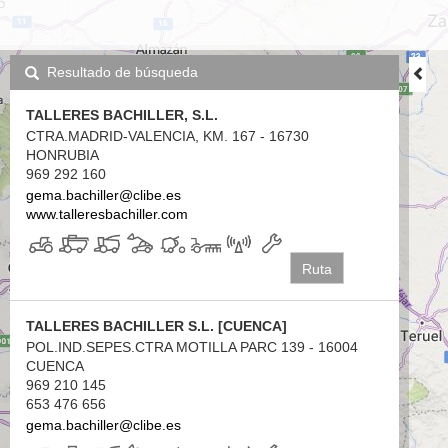
Resultado de búsqueda
TALLERES BACHILLER, S.L.
CTRA.MADRID-VALENCIA, KM. 167 - 16730
HONRUBIA
969 292 160
gema.bachiller@clibe.es
www.talleresbachiller.com
Ruta
TALLERES BACHILLER S.L. [CUENCA]
POL.IND.SEPES.CTRA MOTILLA PARC 139 - 16004
CUENCA
969 210 145
653 476 656
gema.bachiller@clibe.es